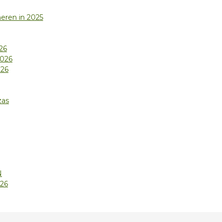
meren in 2025
26
2026
026
zas
N
026