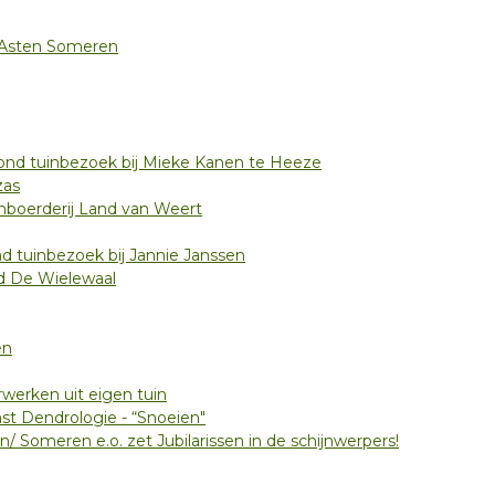
 Asten Someren
ond tuinbezoek bij Mieke Kanen te Heeze
zas
enboerderij Land van Weert
 tuinbezoek bij Jannie Janssen
ed De Wielewaal
en
erwerken uit eigen tuin
st Dendrologie - “Snoeien"
n/ Someren e.o. zet Jubilarissen in de schijnwerpers!