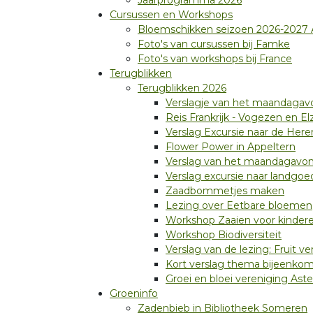
Jaarprogramma 2026
Cursussen en Workshops
Bloemschikken seizoen 2026-2027
Foto's van cursussen bij Famke
Foto's van workshops bij France
Terugblikken
Terugblikken 2026
Verslagje van het maandagav
Reis Frankrijk - Vogezen en El
Verslag Excursie naar de Her
Flower Power in Appeltern
Verslag van het maandagavond
Verslag excursie naar landgo
Zaadbommetjes maken
Lezing over Eetbare bloemen
Workshop Zaaien voor kinder
Workshop Biodiversiteit
Verslag van de lezing: Fruit v
Kort verslag thema bijeenkom
Groei en bloei vereniging Aste
Groeninfo
Zadenbieb in Bibliotheek Someren