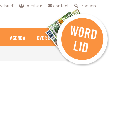
sbrief
bestuur
contact
zoeken
W
O
R
D
AGENDA
OVER ONS
L
ID