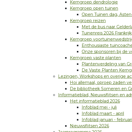
Kerngroep dendrologie
Kerngroep open tuinen
Open Tuinen dag, Aste
Kerngroep reizen
Met de bus naar Gelderl
Tuinenreis 2026 Frankrijk
Kerngroep voortuinenwedstri
Enthousiaste tuincoache
Onze sponsoren bij de 
Kerngroep vaste planten
Plantenverdeling van Gr
De Vaste Planten Kerng
Lezingen, Workshops en overige act
Hoi allemaal, oproep zaden v
De bibliotheek Someren en Gro
Informatieblad, Nieuwsflitsen en ad
Het informatieblad 2026
Infoblad mei - juli
Infoblad maart - april
Infoblad januari - februar
Nieuwsflitsen 2026