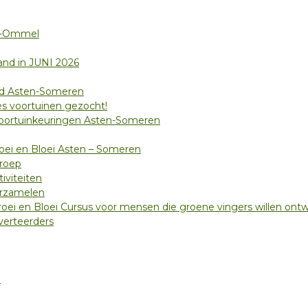
n-Ommel
and in JUNI 2026
jd Asten-Someren
s voortuinen gezocht!
voortuinkeuringen Asten-Someren
oei en Bloei Asten – Someren
roep
iviteiten
erzamelen
ei en Bloei Cursus voor mensen die groene vingers willen ontw
verteerders
i