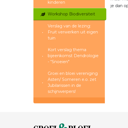
kinderen
je dan o
Workshop Biodiversiteit
Verslag van de lezing:
Fruit verwerken uit eigen
tuin
Kort verslag thema
bijeenkomst Dendrologie
- “Snoeien"
Groei en bloei vereniging
Asten/ Someren e.o. zet
Jubilarissen in de
schijnwerpers!