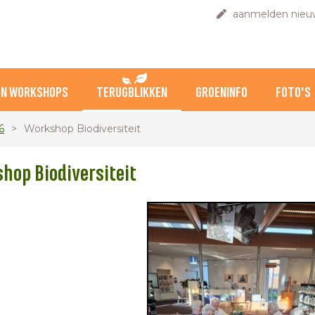
aanmelden nieuw
EN WORKSHOPS
TERUGBLIKKEN
GROENINFO
FOTO'S
6
Workshop Biodiversiteit
hop Biodiversiteit