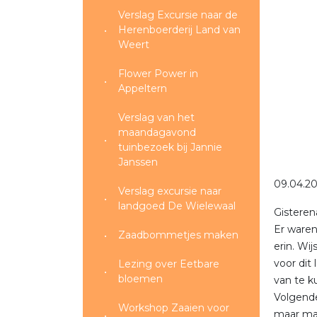
Verslag Excursie naar de
Herenboerderij Land van
Weert
Flower Power in
Appeltern
Verslag van het
maandagavond
tuinbezoek bij Jannie
Janssen
09.04.2
Verslag excursie naar
landgoed De Wielewaal
Gisteren
Er waren
Zaadbommetjes maken
erin. Wi
voor dit
Lezing over Eetbare
bloemen
van te 
Volgende
Workshop Zaaien voor
maar maa