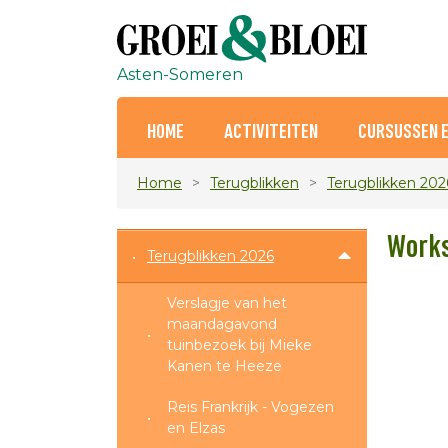
Asten-Someren
HOME
ACTIVITEITEN
CURSUSSEN 
Home
Terugblikken
Terugblikken 202
Works
Terugblikken 2026
Verslagje van het
maandagavond
tuinbezoek bij Mieke
Kanen te Heeze
Reis Frankrijk - Vogezen
en Elzas