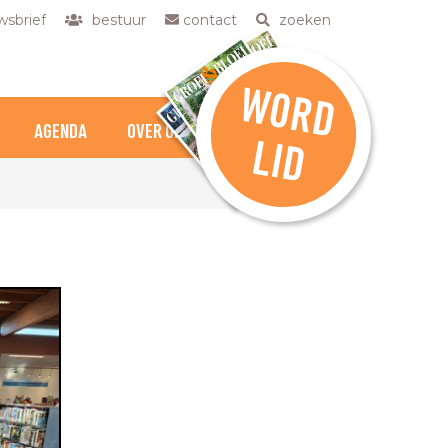
sbrief
bestuur
contact
zoeken
W
O
R
D
AGENDA
OVER ONS
L
ID